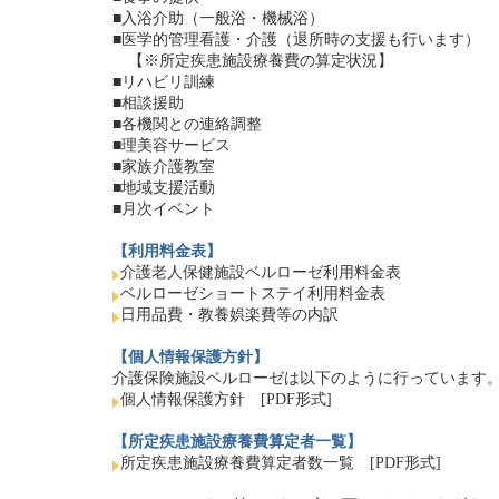
■入浴介助（一般浴・機械浴）
■医学的管理看護・介護（退所時の支援も行います）
【※所定疾患施設療養費の算定状況】
■リハビリ訓練
■相談援助
■各機関との連絡調整
■理美容サービス
■家族介護教室
■地域支援活動
■月次イベント
【利用料金表】
介護老人保健施設ベルローゼ利用料金表
ベルローゼショートステイ利用料金表
日用品費・教養娯楽費等の内訳
【個人情報保護方針】
介護保険施設ベルローゼは以下のように行っています
個人情報保護方針 [PDF形式]
【所定疾患施設療養費算定者一覧】
所定疾患施設療養費算定者数一覧 [PDF形式]