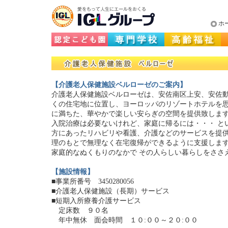
ホ
【介護老人保健施設ベルローゼのご案内】
介護老人保健施設ベルローゼは、安佐南区上安、安佐
くの住宅地に位置し、ヨーロッパのリゾートホテルを
に満ちた、華やかで楽しい安らぎの空間を提供致しま
入院治療は必要ないけれど、家庭に帰るには・・・ と
方にあったリハビリや看護、介護などのサービスを提
理のもとで無理なく在宅復帰ができるように支援しま
家庭的なぬくもりのなかで その人らしい暮らしをささ
【施設情報】
■事業所番号 3450280056
■介護老人保健施設（長期）サービス
■短期入所療養介護サービス
定床数 ９０名
年中無休 面会時間 １０:００～２０:００