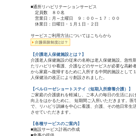
■通所リハビリテーションサービス
定員数 ８０名
営業日：月～土曜日 ９：００～１７：００
休業日：日曜日・１月１日・２日
サービスご利用方法についてはこちらから
【介護老人保健施設とは？】
介護老人保健施設の従来の名称は老人保健施設。急性
たリハビリや看護、介護などのサービスが必要な高齢
から家庭へ復帰するために入所する中間的施設として１
人保健法の改正により創設されました。
【ベルローゼショートステイ（短期入所療養介護）】
ご家庭の介護疲れを軽減し、ご本人の毎日の生活にお
向上をはかるために、 短期間ご入所いただきます。医
で、リハビリ訓練を中心に看護、介護、その他日常生
させていただきます。
【各種サービスのご案内】
■施設サービス計画の作成
■食事の提供